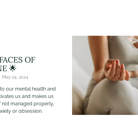
 FACES OF
E 🌟
May 24, 2024
to our mental health and
tivates us and makes us
if not managed properly,
nxiety or obsession.