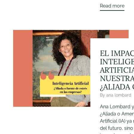
Read more
EL IMPA
INTELIG
ARTIFICI
NUESTRA
¿ALIADA
By ana lombard
Ana Lombard y la
¿Aliada o Amena
Artificial (IA) 
del futuro, sin