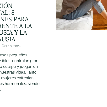
CIÓN
L: 8
NES PARA
RENTE A LA
SIA Y LA
USIA
Oct 18, 2024
 esos pequeños
sibles, controlan gran
ro cuerpo y juegan un
nuestras vidas. Tanto
mujeres enfrentan
es hormonales, siendo
.