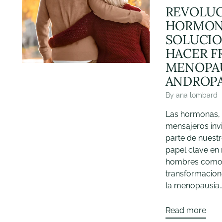
REVOLU
HORMONA
SOLUCIO
HACER F
MENOPAU
ANDROPA
By ana lombard
Las hormonas,
mensajeros invi
parte de nuest
papel clave en 
hombres como 
transformacion
la menopausia..
Read more