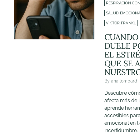
RESPIRACIÓN CO
SALUD EMOCION
VIKTOR FRANKL
CUANDO
DUELE P
EL ESTR
QUE SE A
NUESTR
By ana lombard
Descubre cómo 
afecta más de 
aprende herram
accesibles para
emocional en t
incertidumbre.