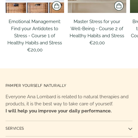
Emotional Management:
Master Stress for your
Br
Find your Antidotes to
Well-Being - Course 2 of
Stress - Course 1 of
Healthy Habits and Stress
Cou
Healthy Habits and Stress
€20,00
€20,00
PAMPER YOURSELF NATURALLY
Everyone Ana Lombard is related to natural therapies and
products, it is the best way to take care of yourself.
I will help you improve your daily performance.
SERVICES