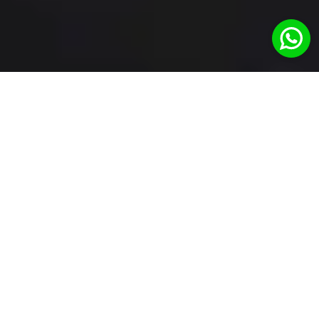
RETOUR À LA
ROUTINE POST-
ÉTÉ
Par Ana Lombard
15 sept. 2023