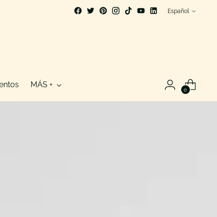
idioma
Español
entos
MÁS +
0